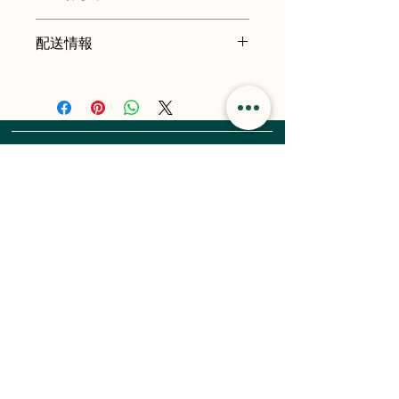
製品に関する詳細情報を追加するのに
私は返品と返金のポリシーです。私は
最適な場所です。これは、この製品を
配送情報
あなたの顧客が彼らの購入に不満を持
特別なものにし、顧客がこのアイテム
っている場合に何をすべきかを知らせ
からどのように利益を得ることができ
私は輸送方針です。私はあなたの輸送
るための素晴らしい場所です。簡単な
るかを書くための素晴らしいスペース
方法、包装と費用についてのより多く
払い戻しまたは交換ポリシーを持つこ
でもあります。
の情報を加えるために素晴らしい場所
とは、信頼を築き、顧客が自信を持っ
です。配送ポリシーに関する簡単な情
て購入できることを安心させるための
報を提供することは、信頼を築き、顧
優れた方法です。
客が自信を持って購入できることを顧
客に安心させるための優れた方法で
Home
Buses
す。
About
Contact
Flights
Blogs
Shop
Privacy Policy
Eurorail
Terms & Conditions
Hotels
AWHO、Gurjinder
Connect with us on
Vihar Greater Noida、イ
ンド-201310
himanshuuvgupta@gm
ail.com
holidayslead@gmail.com