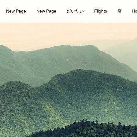
New Page
New Page
だいたい
Flights
店
Ho