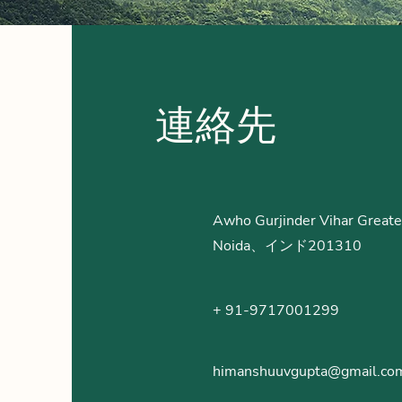
連絡先
Awho Gurjinder Vihar Greate
Noida、インド201310
+ 91-9717001299
himanshuuvgupta@gmail.co