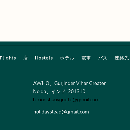
Flights
店
Hostels
ホテル
電車
バス
連絡先
AWHO、Gurjinder Vihar Greater
Noida、インド-201310
himanshuuvgupta@gmail.com
holidayslead@gmail.com