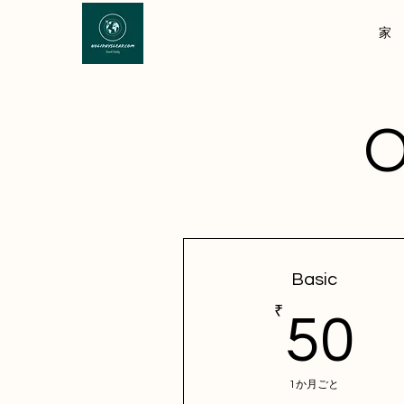
家
O
Basic
₹
5
50
1か月ごと