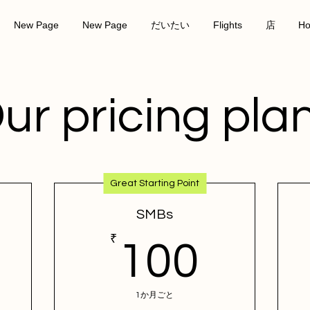
New Page
New Page
だいたい
Flights
店
Ho
ur pricing pla
Great Starting Point
SMBs
0₹
₹
100₹
100
1か月ごと