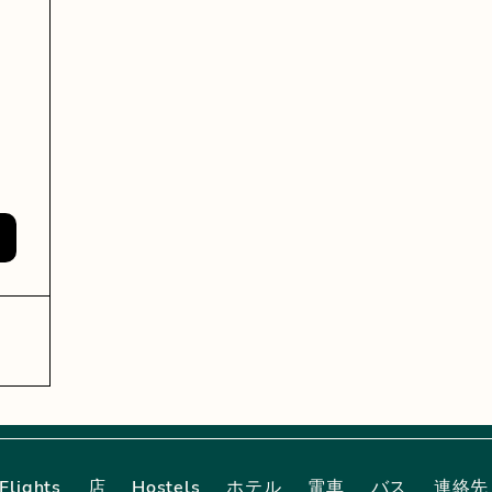
660₹
Flights
店
Hostels
ホテル
電車
バス
連絡先