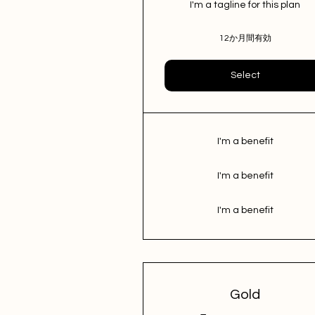
I'm a tagline for this plan
12か月間有効
Select
I'm a benefit
I'm a benefit
I'm a benefit
Gold