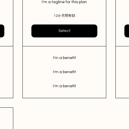
I'm a tagline for this plan
12か月間有効
Select
I'm a benefit
I'm a benefit
I'm a benefit