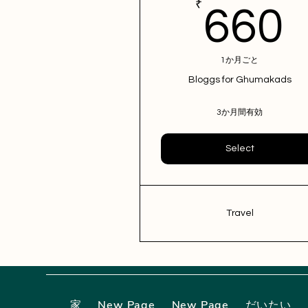
₹
660
1か月ごと
Bloggs for Ghumakads
3か月間有効
Select
Travel
家
New Page
New Page
だいたい