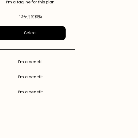
I'm a tagline for this plan
12か月間有効
Select
I'm a benefit
I'm a benefit
I'm a benefit