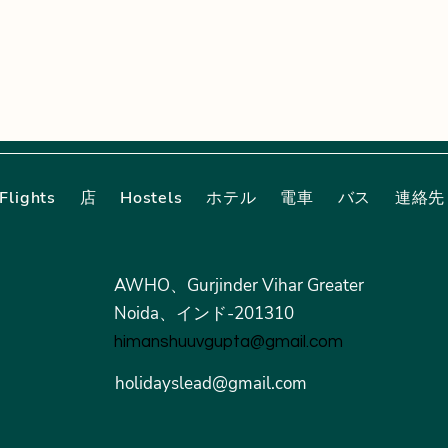
Flights
店
Hostels
ホテル
電車
バス
連絡先
AWHO、Gurjinder Vihar Greater
Noida、インド-201310
himanshuuvgupta@gmail.com
holidayslead@gmail.com