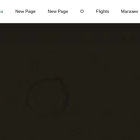
ма
New Page
New Page
О
Flights
Магазин