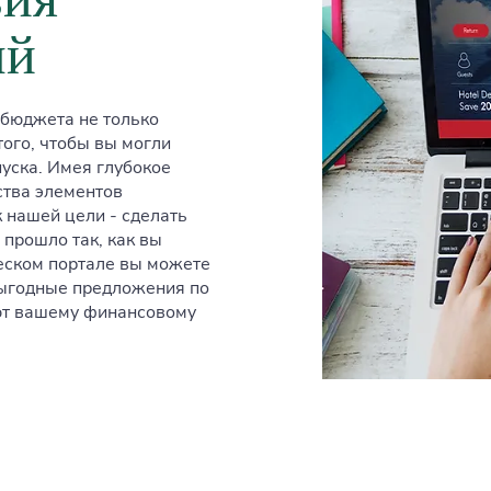
ый
 бюджета не только
того, чтобы вы могли
пуска. Имея глубокое
ства элементов
 нашей цели - сделать
 прошло так, как вы
еском портале вы можете
выгодные предложения по
ют вашему финансовому