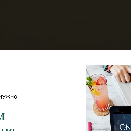
 НУЖНО
м
вия