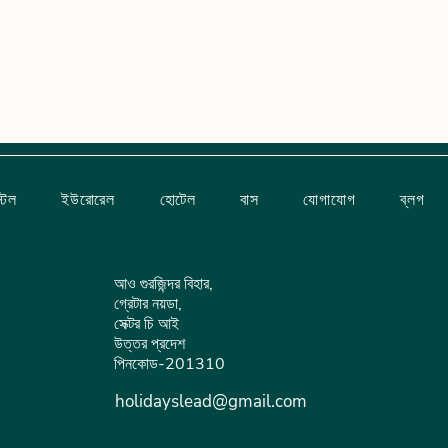
টেল
ইউরোরেল
হোটেল
বাস
যোগাযোগ
ব্লগ
আও গুরজিন্দর বিহার,
গ্রেটার নয়ডা,
সেক্টর চি আই
উত্তর প্রদেশ
পিনকোড-201310
holidayslead@gmail.com