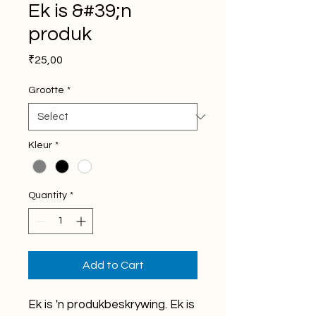
Ek is &#39;n
produk
Price
₹25,00
Grootte
*
Kleur
*
Quantity
*
Add to Cart
Ek is 'n produkbeskrywing. Ek is 