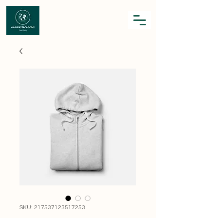
SKU: 217537123517253