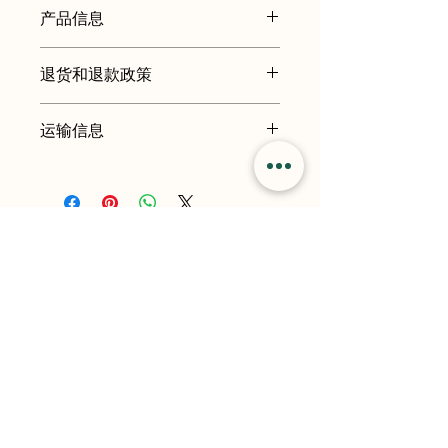
产品信息
我是产品细节。我是添加有关您的产品
退货和退款政策
的更多信息的好地方，例如尺寸、材
料、保养和清洁说明。这也是一个很好
我是退货和退款政策。我是一个让您的
的空间，可以写出使该产品与众不同的
运输信息
客户知道如果他们对购买不满意该怎么
原因以及您的客户如何从该产品中受
做的好地方。制定直截了当的退款或换
益。
我是运输政策。我是添加有关您的运输
货政策是建立信任并让您的客户放心购
方式、包装和成本的更多信息的好地
买的好方法。
方。提供有关您的运输政策的直接信息
是建立信任并让您的客户放心他们可以
放心地从您那里购买的好方法。
Home
Buses
About
Contact
Flights
Blogs
Shop
Privacy Policy
Eurorail
Terms & Conditions
Hotels
Awho Gurjinder Vihar,
Connect with us on
Greater Noida,
Sector Chi Ii