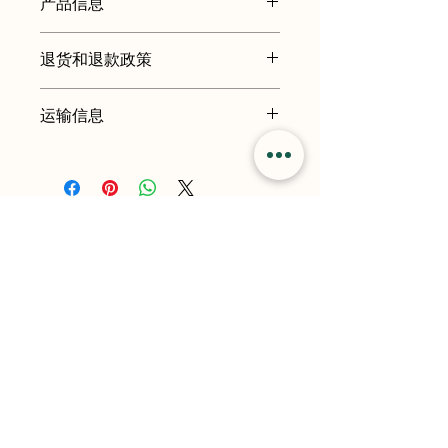
产品信息
我是产品细节。我是添加有关您的产品
退货和退款政策
的更多信息的好地方，例如尺寸、材
料、保养和清洁说明。这也是一个很好
我是退货和退款政策。我是一个让您的
的空间，可以写出使该产品与众不同的
运输信息
客户知道如果他们对购买不满意该怎么
原因以及您的客户如何从该产品中受
做的好地方。制定直截了当的退款或换
益。
我是运输政策。我是添加有关您的运输
货政策是建立信任并让您的客户放心购
方式、包装和成本的更多信息的好地
买的好方法。
方。提供有关您的运输政策的直接信息
是建立信任并让您的客户放心他们可以
放心地从您那里购买的好方法。
Home
Buses
About
Contact
Flights
Blogs
Shop
Privacy Policy
Eurorail
Terms & Conditions
Hotels
Awho Gurjinder Vihar,
Connect with us on
Greater Noida,
Sector Chi Ii
Uttar Pradesh