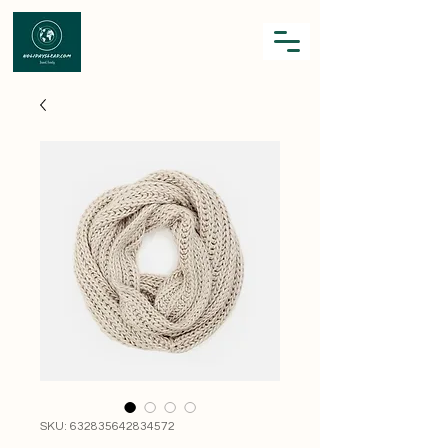
SKU: 632835642834572