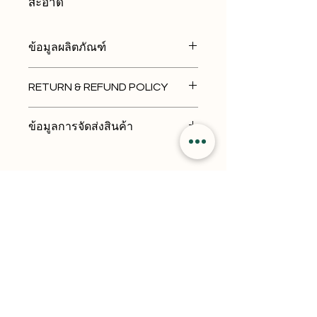
สะอาด
ข้อมูลผลิตภัณฑ์
ฉันเป็นรายละเอียดสินค้า ฉันเป็นสถาน
RETURN & REFUND POLICY
ที่ที่ดีที่จะเพิ่มข้อมูลเพิ่มเติมเกี่ยวกับ
ผลิตภัณฑ์ของคุณ เช่น ขนาด วัสดุ การ
ฉันเป็นนโยบายการคืนสินค้าและการ
ดูแล และคำแนะนำในการทำความ
ข้อมูลการจัดส่งสินค้า
คืนเงิน ฉันเป็นสถานที่ที่ดีในการแจ้งให้
สะอาด นอกจากนี้ยังเป็นพื้นที่ที่ดีในการ
ลูกค้าของคุณทราบว่าต้องทำอย่างไรใน
เขียนสิ่งที่ทำให้ผลิตภัณฑ์นี้มีความพิเศษ
I'm a shipping policy. I'm a great
กรณีที่พวกเขาไม่พอใจกับการซื้อของ
และวิธีที่ลูกค้าของคุณสามารถได้รับ
place to add more information about
พวกเขา การมีนโยบายการคืนเงินหรือ
ประโยชน์จากรายการนี้
your shipping methods, packaging
การแลกเปลี่ยนที่ตรงไปตรงมาเป็นวิธีที่
and cost. Providing straightforward
ยอดเยี่ยมในการสร้างความไว้วางใจ
information about your shipping
และให้ความมั่นใจแก่ลูกค้าว่าพวกเขา
policy is a great way to build trust
สามารถซื้อได้อย่างมั่นใจ
and reassure your customers that
Home
Buses
they can buy from you with
About
Contact
Flights
Blogs
confidence.
Shop
Privacy Policy
Eurorail
Terms & Conditions
Hotels