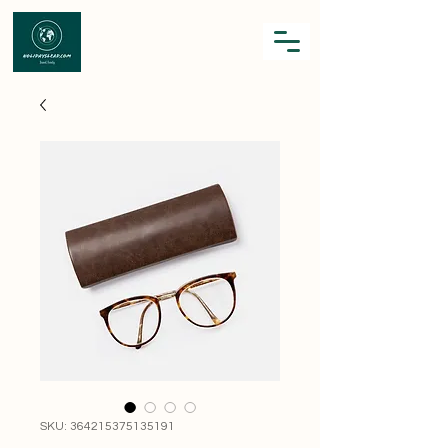
SKU: 364215375135191