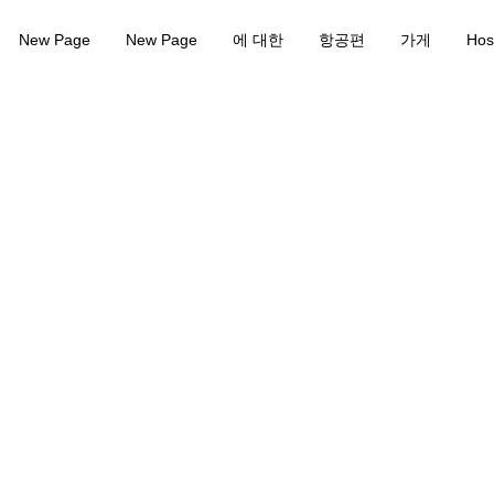
New Page
New Page
에 대한
항공편
가게
Hos