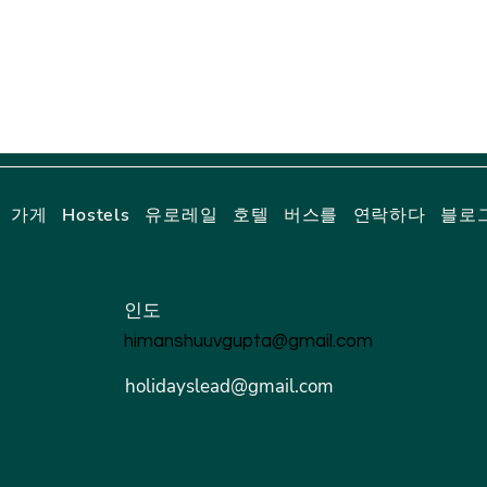
가게
Hostels
유로레일
호텔
버스를
연락하다
블로
인도
himanshuuvgupta@gmail.com
holidayslead@gmail.com