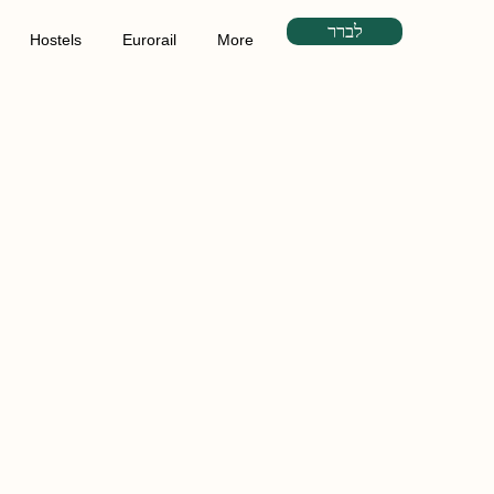
לברר
Hostels
Eurorail
More