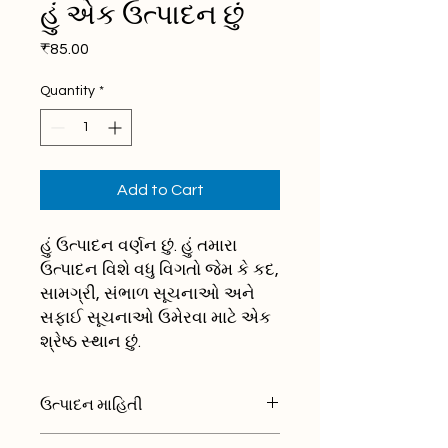
હું એક ઉત્પાદન છું
Price
₹85.00
Quantity
*
Add to Cart
હું ઉત્પાદન વર્ણન છું. હું તમારા 
ઉત્પાદન વિશે વધુ વિગતો જેમ કે કદ, 
સામગ્રી, સંભાળ સૂચનાઓ અને 
સફાઈ સૂચનાઓ ઉમેરવા માટે એક 
શ્રેષ્ઠ સ્થાન છું.
ઉત્પાદન માહિતી
હું ઉત્પાદન વિગતો છું. હું તમારા ઉત્પાદન વિશે