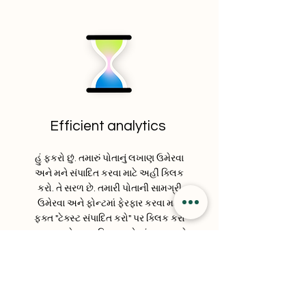
Efficient analytics
હું ફકરો છું. તમારું પોતાનું લખાણ ઉમેરવા
અને મને સંપાદિત કરવા માટે અહીં ક્લિક
કરો. તે સરળ છે. તમારી પોતાની સામગ્રી
ઉમેરવા અને ફોન્ટમાં ફેરફાર કરવા માટે
ફક્ત "ટેક્સ્ટ સંપાદિત કરો" પર ક્લિક કરો
અથવા મને ડબલ ક્લિક કરો. હું તમારા માટે
વાર્તા કહેવા અને તમારા વપરાશકર્તાઓને
તમારા વિશે થોડું વધુ જણાવવા માટેનું શ્રેષ્ઠ
સ્થાન છું.