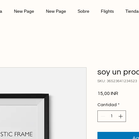
a
New Page
New Page
Sobre
Flights
Tienda
soy un pro
SKU: 36523641234523
Precio
15,00 INR
Cantidad
*
Ag