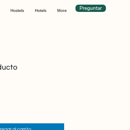
Preguntar
Hostels
Hotels
More
ducto
regar al carrito